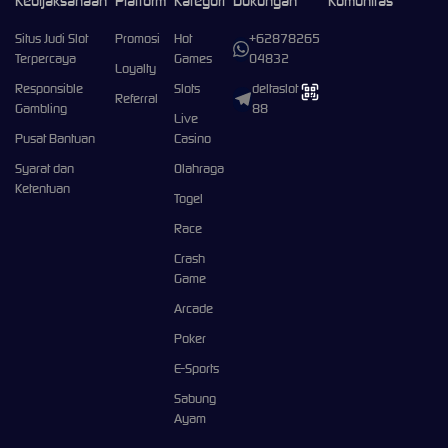
Kebijaksanaan
Platform
Kategori
Dukungan
Komunitas
Situs Judi Slot
Promosi
Hot
+62878265
Terpercaya
Games
04832
Loyalty
Responsible
Slots
deltaslot
Referral
Gambling
88
Live
Pusat Bantuan
Casino
Syarat dan
Olahraga
Ketentuan
Togel
Race
Crash
Game
Arcade
Poker
E-Sports
Sabung
Ayam