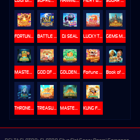
Color Bingo
SUPREME ACE
HAMMER OF VULCAN
FIERY BOXING
SUGAR HIGH5
FORTUNE HORSES
BATTLE OF ALLIANCE
DJ SEAL
LUCKY TIGER
GEMS MINER
MASTER OF GOLD MINER 2
GOD OF FORTUNE 2
GOLDEN LEGEND
Fortune Lion
Book of Egypt
THRONE OF POSEIDON
TREASURES OF EGYPT
MASTER OF GOLD MINER
KUNG FU LEOPARD