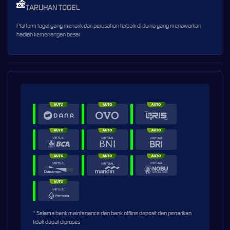
TARUHAN TOGEL
Platform togel yang menarik dari perusahan terbaik di dunia yang menawarkan
hadiah kemenangan besar
* Selama bank maintenance dan bank offline deposit dan penarikan
tidak dapat diproses