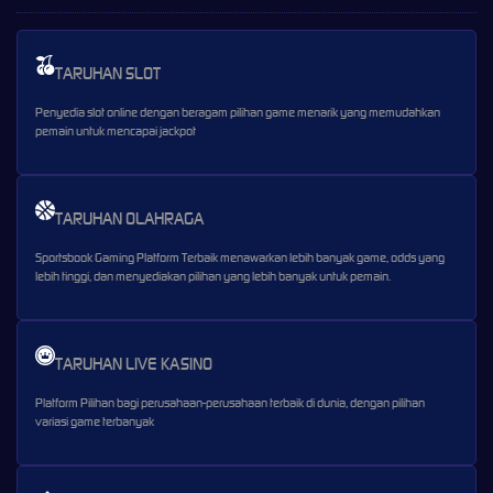
TARUHAN SLOT
Penyedia slot online dengan beragam pilihan game menarik yang memudahkan
pemain untuk mencapai jackpot
TARUHAN OLAHRAGA
Sportsbook Gaming Platform Terbaik menawarkan lebih banyak game, odds yang
lebih tinggi, dan menyediakan pilihan yang lebih banyak untuk pemain.
TARUHAN LIVE KASINO
Platform Pilihan bagi perusahaan-perusahaan terbaik di dunia, dengan pilihan
variasi game terbanyak