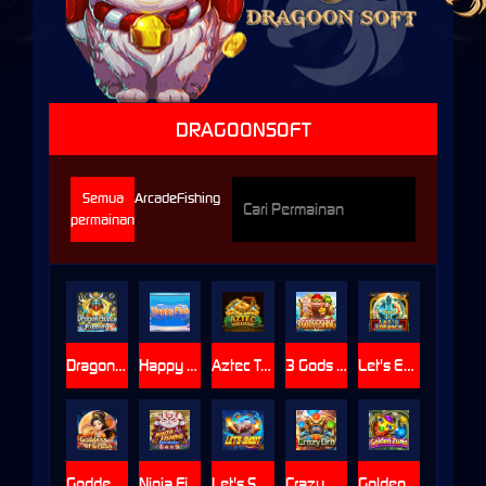
DRAGOONSOFT
Semua
Arcade
Fishing
permainan
Dragon Palace Fishing
Happy Fish
Aztec Treasure
3 Gods Fishing
Let's Enhance
Goddess or Crash
Ninja Fishing
Let's Shoot
Crazy Orb
Golden Zuma