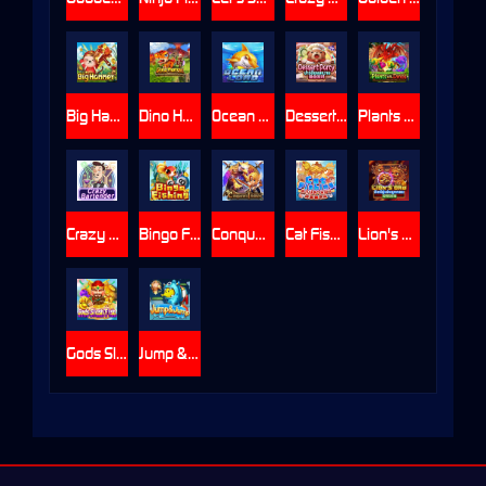
Big Hammer
Dino Hunter
Ocean Lord
Dessert Party
Plants vs. Dinos
Crazy Bartender
Bingo Fishing
Conqueror's Treasure
Cat Fishing
Lion's Orb
Gods Slash Fish
Jump & Jump