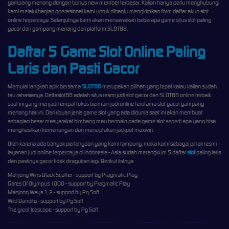
gampang menang dengan bonus new member terbesar. Kalian hanya perlu menghubungi
kami melalui bagian operasional kami untuk dibantu mengirimkan form daftar akun slot
online terpercaya. Selanjutnya kami akan menawarkan beberapa game situs slot paling
gacor dan gampang menang dari platform SLOT88.
Daftar 5 Game Slot Online Paling
Laris dan Pasti Gacor
Memulai langkah apik bersama
SLOT88
merupakan pilihan yang tepat kalau kalian sudah
tau rahasianya. Deltaslot88 adalah situs resmi judi slot gacor dan SLOT88 online terbaik
saat ini yang menjadi tempat fokus bermain judi online terutama slot gacor gampang
menang hari ini. Dari ribuan jenis game slot yang ada didunia saat ini akan membuat
sebagian besar masyarakat bimbang mau bermain pada game slot seperti apa yang bisa
menghasilkan kemenangan dan menciptakan jackpot maxwin.
Oleh karena ada banyak pertanyaan yang kami tampung, maka kami sebagai pihak resmi
layanan judi online terpercaya di Indonesia - Asia sudah merangkum 5 daftar
slot
paling laris
dan pastinya gacor tidak diragukan lagi. Berikut listnya:
Mahjong Wins Black Scatter - support by Pragmatic Play
Gates Of Olympus 1000 - support by Pragmatic Play
Mahjong Ways 1, 2 - support by Pg Soft
Wild Bandito - support by Pg Soft
The great Icescape - support by Pg Soft