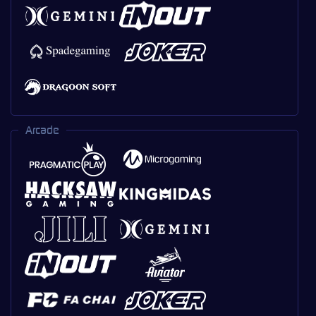
Arcade