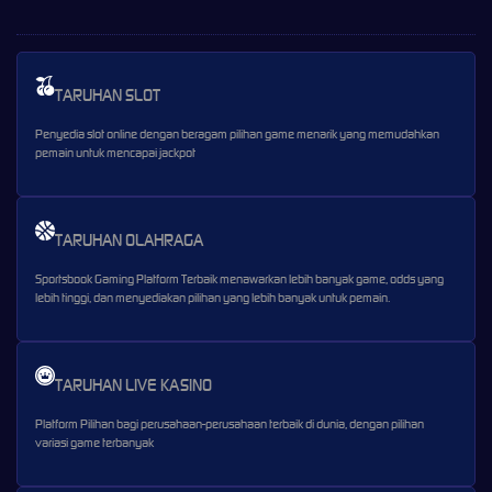
TARUHAN SLOT
Penyedia slot online dengan beragam pilihan game menarik yang memudahkan
pemain untuk mencapai jackpot
TARUHAN OLAHRAGA
Sportsbook Gaming Platform Terbaik menawarkan lebih banyak game, odds yang
lebih tinggi, dan menyediakan pilihan yang lebih banyak untuk pemain.
TARUHAN LIVE KASINO
Platform Pilihan bagi perusahaan-perusahaan terbaik di dunia, dengan pilihan
variasi game terbanyak