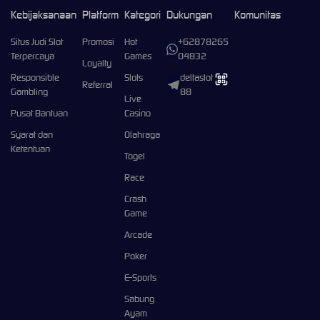
Kebijaksanaan
Platform
Kategori
Dukungan
Komunitas
Situs Judi Slot
Promosi
Hot
+62878265
Terpercaya
Games
04832
Loyalty
Responsible
Slots
deltaslot
Referral
Gambling
88
Live
Pusat Bantuan
Casino
Syarat dan
Olahraga
Ketentuan
Togel
Race
Crash
Game
Arcade
Poker
E-Sports
Sabung
Ayam