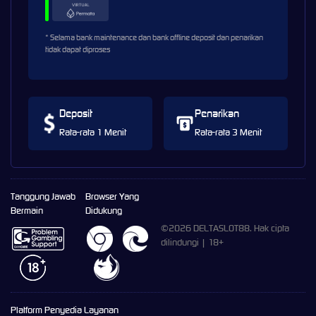
* Selama bank maintenance dan bank offline deposit dan penarikan
tidak dapat diproses
Deposit
Penarikan
Rata-rata 1 Menit
Rata-rata 3 Menit
Tanggung Jawab
Browser Yang
Bermain
Didukung
©2026 DELTASLOT88. Hak cipta
dilindungi | 18+
Platform Penyedia Layanan