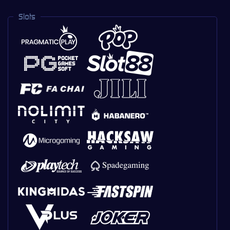
Slots