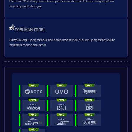
Platform Pilihan bagi perusahaan-perusahaan terbaik di dunia, dengan pilihan
variasi game terbanyak
TARUHAN TOGEL
Platform togel yang menarik dari perusahan terbaik di dunia yang menawarkan
hadiah kemenangan besar