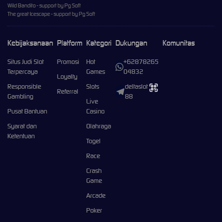
Wild Bandito - support by Pg Soft
The great Icescape - support by Pg Soft
Kebijaksanaan
Platform
Kategori
Dukungan
Komunitas
Situs Judi Slot
Promosi
Hot
+62878265
Terpercaya
Games
04832
Loyalty
Responsible
Slots
deltaslot
Referral
Gambling
88
Live
Pusat Bantuan
Casino
Syarat dan
Olahraga
Ketentuan
Togel
Race
Crash
Game
Arcade
Poker