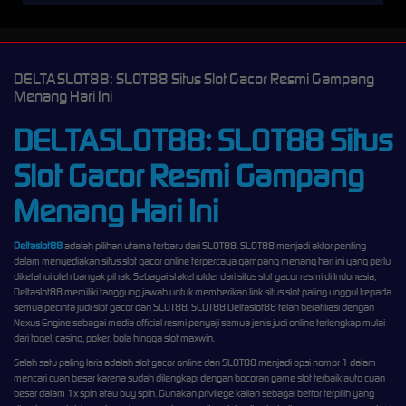
DELTASLOT88: SLOT88 Situs Slot Gacor Resmi Gampang
Menang Hari Ini
DELTASLOT88: SLOT88 Situs
Slot Gacor Resmi Gampang
Menang Hari Ini
Deltaslot88
adalah pilihan utama terbaru dari SLOT88. SLOT88 menjadi aktor penting
dalam menyediakan situs slot gacor online terpercaya gampang menang hari ini yang perlu
diketahui oleh banyak pihak. Sebagai stakeholder dari situs slot gacor resmi di Indonesia,
Deltaslot88 memiliki tanggung jawab untuk memberikan link situs slot paling unggul kepada
semua pecinta judi slot gacor dan SLOT88. SLOT88 Deltaslot88 telah berafiliasi dengan
Nexus Engine sebagai media official resmi penyaji semua jenis judi online terlengkap mulai
dari togel, casino, poker, bola hingga slot maxwin.
Salah satu paling laris adalah slot gacor online dan SLOT88 menjadi opsi nomor 1 dalam
mencari cuan besar karena sudah dilengkapi dengan bocoran game slot terbaik auto cuan
besar dalam 1x spin atau buy spin. Gunakan privilege kalian sebagai bettor terpilih yang