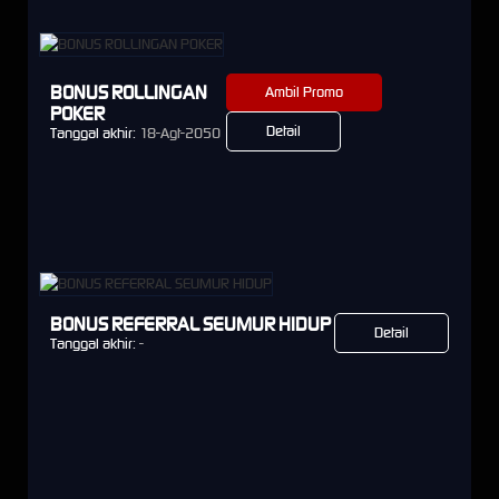
BONUS ROLLINGAN
Ambil Promo
POKER
Detail
Tanggal akhir:
18-Agt-2050
BONUS REFERRAL SEUMUR HIDUP
Detail
Tanggal akhir:
-